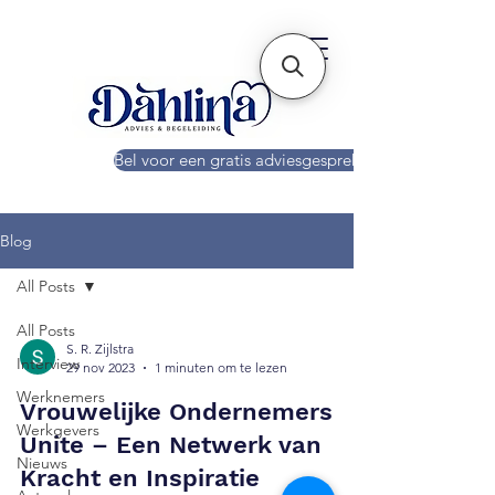
Bel voor een gratis adviesgesprek!
Blog
All Posts
All Posts
S. R. Zijlstra
Interview
29 nov 2023
1 minuten om te lezen
Werknemers
Vrouwelijke Ondernemers
Werkgevers
Unite – Een Netwerk van
Nieuws
Kracht en Inspiratie