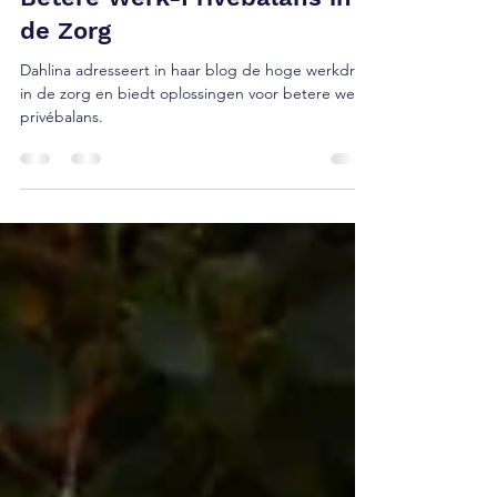
30 nov 2023
2 minuten om te lezen
Dahlina's Aanpak voor een
Betere Werk-Privébalans in
de Zorg
Dahlina adresseert in haar blog de hoge werkdruk
in de zorg en biedt oplossingen voor betere werk-
privébalans.