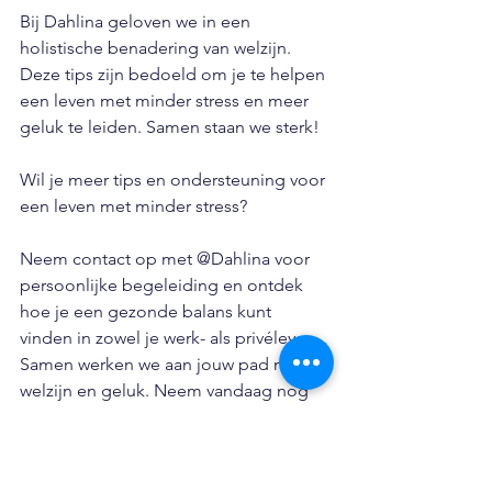
Bij Dahlina geloven we in een 
holistische benadering van welzijn. 
Deze tips zijn bedoeld om je te helpen 
een leven met minder stress en meer 
geluk te leiden. Samen staan we sterk!
Wil je meer tips en ondersteuning voor 
een leven met minder stress? 
Neem contact op met @Dahlina voor 
persoonlijke begeleiding en ontdek 
hoe je een gezonde balans kunt 
vinden in zowel je werk- als privéleven. 
Samen werken we aan jouw pad naar 
welzijn en geluk. Neem vandaag nog 
de eerste stap! 
Info@dahlina.nl
Dahlina
Worklifebalance
Stress beheersen
Mindfullness
Positieve gezondheid
Gezonde levensstijl
Ontspanningsoefeningen