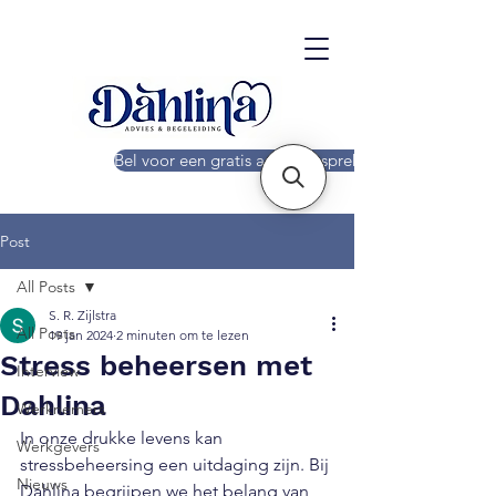
Bel voor een gratis adviesgesprek!
Post
All Posts
S. R. Zijlstra
All Posts
19 jan 2024
2 minuten om te lezen
Stress beheersen met
Interview
Dahlina
Werknemers
In onze drukke levens kan 
Werkgevers
stressbeheersing een uitdaging zijn. Bij 
Nieuws
Dahlina begrijpen we het belang van 