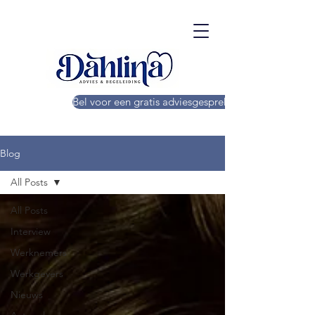
Bel voor een gratis adviesgesprek!
Blog
All Posts
All Posts
Interview
Werknemers
Werkgevers
Nieuws